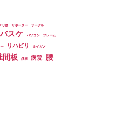
クリ腰
サポーター
サークル
バスケ
パソコン
フレーム
リハビリ
ター
ルイガノ
椎間板
腰
病院
点滴