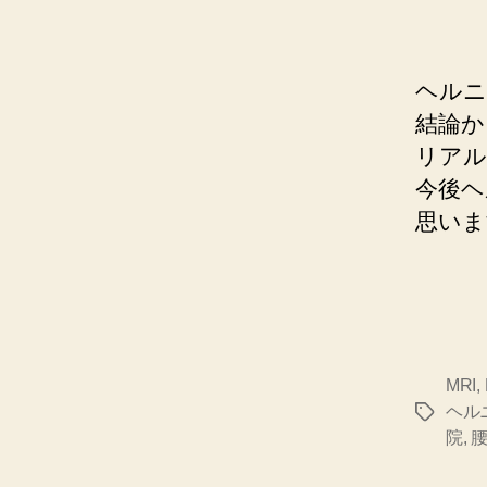
ヘルニ
結論か
リアル
今後ヘ
思いま
MRI
,
ヘル
タ
院
,
グ