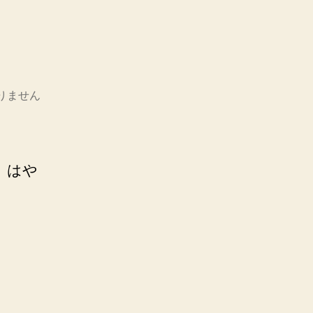
目
りません
、はや