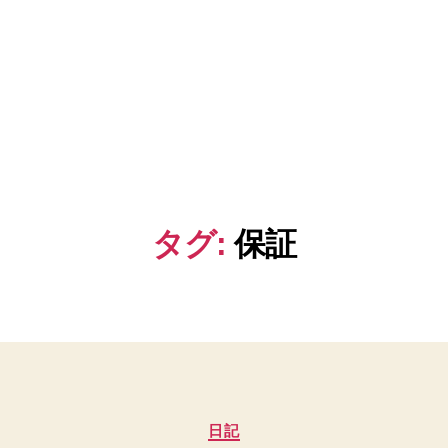
タグ:
保証
カ
日記
テ