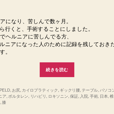
稿
稿
ニ
者
日
ア
手
アになり、苦しんで数ヶ月。
術
ら行くと、手術することにしました。
PELD
でヘルニアに苦しんでる方、
へ
の
ルニアになった人のために記録を残しておき
す。
“ヘ
続きを読む
ル
ニ
ア
PELD
,
お尻
,
カイロプラティック
,
ギックリ腰
,
テーブル
,
パソコ
ニア
,
ボルタレン
,
リハビリ
,
ロキソニン
,
保証
,
入院
,
手術
,
日本
,
椎
手
腰
,
膝
術
PELD”