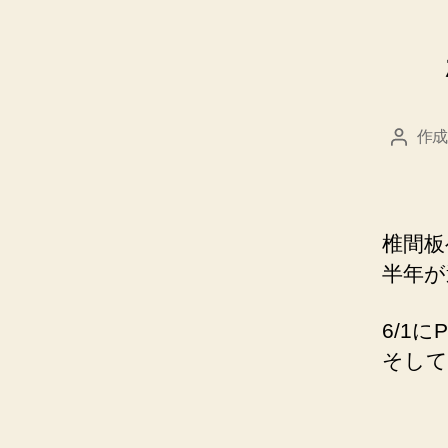
作成
投
稿
者
椎間板
半年が
6/1
そして