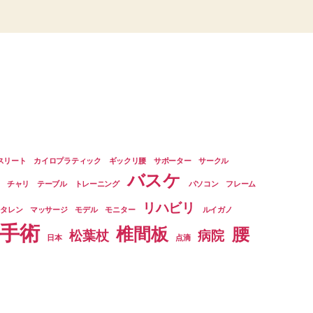
スリート
カイロプラティック
ギックリ腰
サポーター
サークル
バスケ
チャリ
テーブル
トレーニング
パソコン
フレーム
リハビリ
ルタレン
マッサージ
モデル
モニター
ルイガノ
手術
椎間板
腰
松葉杖
病院
日本
点滴