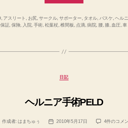
の
板
ヘ
D
,
アスリート
,
お尻
,
サークル
,
サポーター
,
タオル
,
バスケ
,
ヘル
,
保証
,
保険
,
入院
,
手術
,
松葉杖
,
椎間板
,
点滴
,
病院
,
腰
,
膝
,
血圧
,
車
ル
ニ
ア
手
術
PELD
カ
日記
2
テ
ゴ
回
リ
目”
ヘルニア手術PELD
ー
ヘ
作成者:
はまちゅぅ
2010年5月17日
4件のコメ
投
投
ル