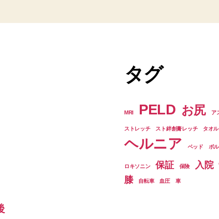
タグ
PELD
お尻
MRI
ア
ストレッチ
スト絆創膏レッチ
タオル
ヘルニア
ベッド
ボ
保証
入院
ロキソニン
保険
膝
自転車
血圧
車
後