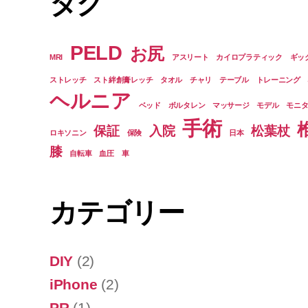
タグ
PELD
お尻
MRI
アスリート
カイロプラティック
ギッ
ストレッチ
スト絆創膏レッチ
タオル
チャリ
テーブル
トレーニング
ヘルニア
ベッド
ボルタレン
マッサージ
モデル
モニ
手術
保証
入院
松葉杖
ロキソニン
保険
日本
膝
自転車
血圧
車
カテゴリー
DIY
(2)
iPhone
(2)
PR
(1)