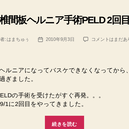
ゴ
リ
椎間板ヘルニア手術PELD 2回
ー
椎
者:
はまちゅぅ
2010年9月3日
コメントはまだあ
投
間
稿
板
日
ヘ
ル
ヘルニアになってバスケできなくなってから
ニ
過ぎました。
ア
手
にPELDの手術を受けたがすぐ再発。。。
術
PELD
9/1に2回目をやってきました。
2
回
“椎
目
続きを読む
間
へ