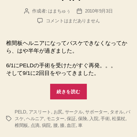
目”
作成者:
はまちゅぅ
2010年9月3日
投
投
稿
稿
椎
コメントはまだありません
者
日
間
板
ヘ
椎間板ヘルニアになってバスケできなくなってか
ル
ら、はや半年が過ぎました。
ニ
ア
6/1にPELDの手術を受けたがすぐ再発。。。
手
そして9/1に2回目をやってきました。
術
PELD
“椎
2
続きを読む
回
間
目
板
へ
PELD
,
アスリート
,
お尻
,
サークル
,
サポーター
ヘ
,
タオル
,
バ
の
スケ
,
ヘルニア
,
モニター
,
保証
,
保険
,
入院
,
手術
,
松葉杖
,
タ
ル
椎間板
,
点滴
,
病院
,
腰
,
膝
,
血圧
,
車
グ
ニ