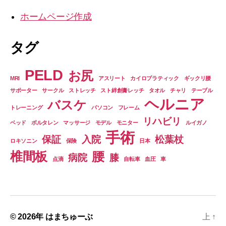
ホームページ作成
タグ
PELD
お尻
MRI
アスリート
カイロプラティック
ギックリ腰
サポーター
サークル
ストレッチ
スト絆創膏レッチ
タオル
チャリ
テーブル
ヘルニア
バスケ
トレーニング
パソコン
フレーム
リハビリ
ベッド
ボルタレン
マッサージ
モデル
モニター
ルイガノ
手術
保証
入院
松葉杖
ロキソニン
保険
日本
椎間板
腰
病院
膝
点滴
自転車
血圧
車
© 2026年
はまちゅーぶ
上
↑