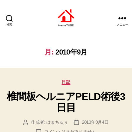
検索
メニュー
は
ま
ち
ゅ
月:
2010年9月
ー
ぶ
カ
日記
テ
椎間板ヘルニアPELD術後3
ゴ
リ
日目
ー
作成者:
はまちゅぅ
2010年9月4日
投
投
稿
稿
椎
コメントはまだありません