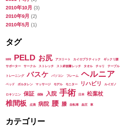
2010年10月
(3)
2010年9月
(2)
2010年5月
(1)
タグ
PELD
お尻
MRI
アスリート
カイロプラティック
ギックリ腰
サポーター
サークル
ストレッチ
スト絆創膏レッチ
タオル
チャリ
テーブル
ヘルニア
バスケ
トレーニング
パソコン
フレーム
リハビリ
ベッド
ボルタレン
マッサージ
モデル
モニター
ルイガノ
手術
保証
入院
松葉杖
ロキソニン
保険
日本
椎間板
腰
病院
膝
点滴
自転車
血圧
車
カテゴリー