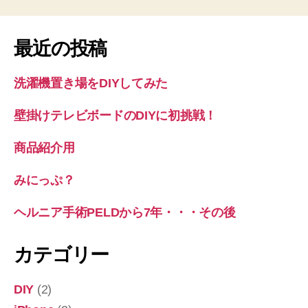
ア
手
術
最近の投稿
PELD
2
洗濯機置き場をDIYしてみた
回
目”
壁掛けテレビボードのDIYに初挑戦！
商品紹介用
みにっぷ？
ヘルニア手術PELDから7年・・・その後
カテゴリー
DIY
(2)