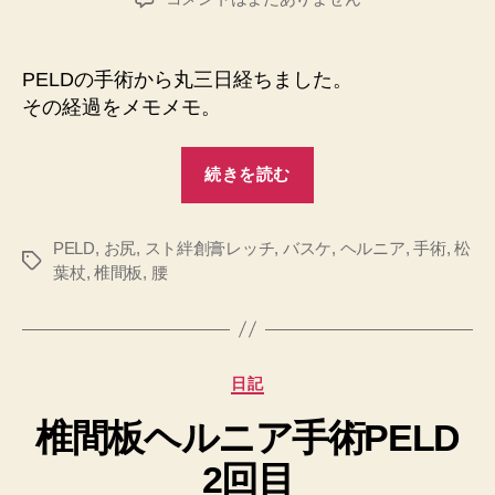
者
日
間
板
ヘ
PELDの手術から丸三日経ちました。
ル
その経過をメモメモ。
ニ
ア
“椎
PELD
続きを読む
間
術
後
板
3
PELD
,
お尻
,
スト絆創膏レッチ
,
バスケ
ヘ
,
ヘルニア
,
手術
,
松
タ
日
葉杖
,
椎間板
,
腰
ル
グ
目
ニ
へ
ア
の
PELD
カ
日記
術
テ
椎間板ヘルニア手術PELD
ゴ
後
リ
3
2回目
ー
日