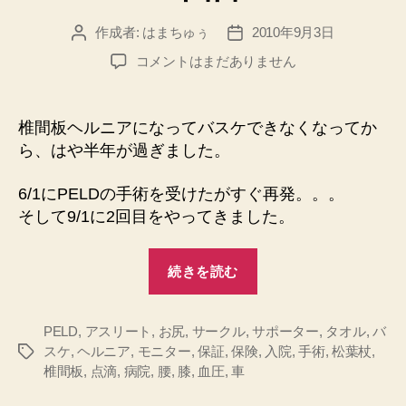
目”
作成者:
はまちゅぅ
2010年9月3日
投
投
稿
稿
椎
コメントはまだありません
者
日
間
板
ヘ
椎間板ヘルニアになってバスケできなくなってか
ル
ら、はや半年が過ぎました。
ニ
ア
6/1にPELDの手術を受けたがすぐ再発。。。
手
そして9/1に2回目をやってきました。
術
PELD
“椎
2
続きを読む
回
間
目
板
へ
PELD
,
アスリート
,
お尻
,
サークル
,
サポーター
ヘ
,
タオル
,
バ
の
スケ
,
ヘルニア
,
モニター
,
保証
,
保険
,
入院
,
手術
,
松葉杖
,
タ
ル
椎間板
,
点滴
,
病院
,
腰
,
膝
,
血圧
,
車
グ
ニ