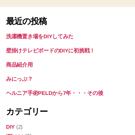
ア
手
術
最近の投稿
PELD
2
洗濯機置き場をDIYしてみた
回
目”
壁掛けテレビボードのDIYに初挑戦！
商品紹介用
みにっぷ？
ヘルニア手術PELDから7年・・・その後
カテゴリー
DIY
(2)