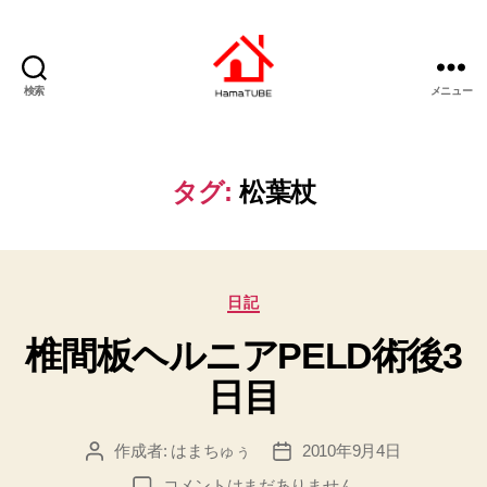
検索
メニュー
は
ま
ち
ゅ
タグ:
松葉杖
ー
ぶ
カ
日記
テ
椎間板ヘルニアPELD術後3
ゴ
リ
日目
ー
作成者:
はまちゅぅ
2010年9月4日
投
投
稿
稿
椎
コメントはまだありません