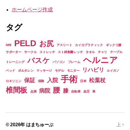
ホームページ作成
タグ
PELD
お尻
MRI
アスリート
カイロプラティック
ギックリ腰
サポーター
サークル
ストレッチ
スト絆創膏レッチ
タオル
チャリ
テーブル
ヘルニア
バスケ
トレーニング
パソコン
フレーム
リハビリ
ベッド
ボルタレン
マッサージ
モデル
モニター
ルイガノ
手術
保証
入院
松葉杖
ロキソニン
保険
日本
椎間板
腰
病院
膝
点滴
自転車
血圧
車
© 2026年
はまちゅーぶ
上
↑