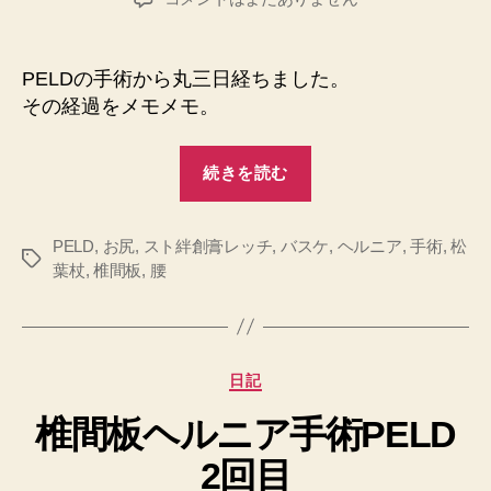
者
日
間
板
ヘ
PELDの手術から丸三日経ちました。
ル
その経過をメモメモ。
ニ
ア
“椎
PELD
続きを読む
間
術
後
板
3
PELD
,
お尻
,
スト絆創膏レッチ
,
バスケ
ヘ
,
ヘルニア
,
手術
,
松
タ
日
葉杖
,
椎間板
,
腰
ル
グ
目
ニ
へ
ア
の
PELD
カ
日記
術
テ
椎間板ヘルニア手術PELD
ゴ
後
リ
3
2回目
ー
日