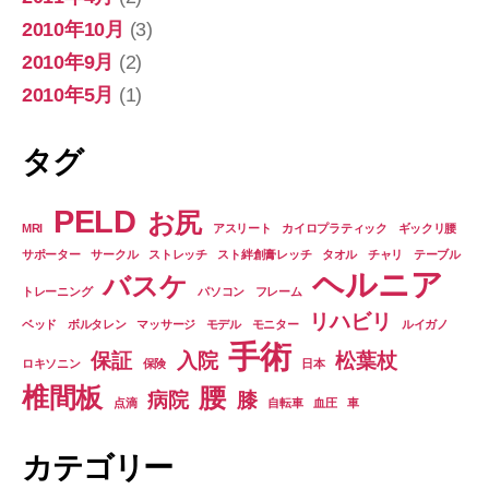
2010年10月
(3)
2010年9月
(2)
2010年5月
(1)
タグ
PELD
お尻
MRI
アスリート
カイロプラティック
ギックリ腰
サポーター
サークル
ストレッチ
スト絆創膏レッチ
タオル
チャリ
テーブル
ヘルニア
バスケ
トレーニング
パソコン
フレーム
リハビリ
ベッド
ボルタレン
マッサージ
モデル
モニター
ルイガノ
手術
保証
入院
松葉杖
ロキソニン
保険
日本
椎間板
腰
病院
膝
点滴
自転車
血圧
車
カテゴリー