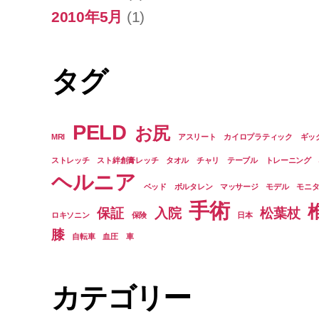
2010年5月
(1)
タグ
PELD
お尻
MRI
アスリート
カイロプラティック
ギッ
ストレッチ
スト絆創膏レッチ
タオル
チャリ
テーブル
トレーニング
ヘルニア
ベッド
ボルタレン
マッサージ
モデル
モニ
手術
保証
入院
松葉杖
ロキソニン
保険
日本
膝
自転車
血圧
車
カテゴリー