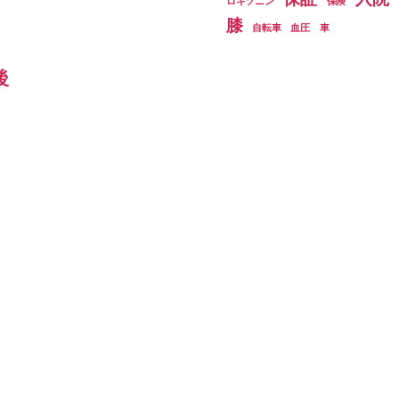
ロキソニン
保険
膝
自転車
血圧
車
後