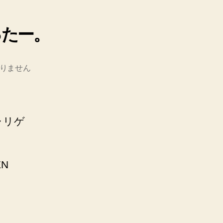
ったー。
りません
ャリゲ
EN