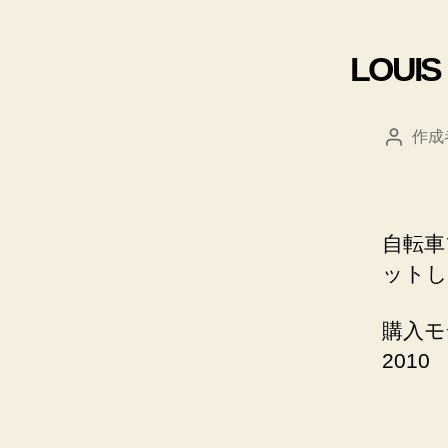
LOU
作成
投
稿
者
自転車
ットし
購入モデ
2010