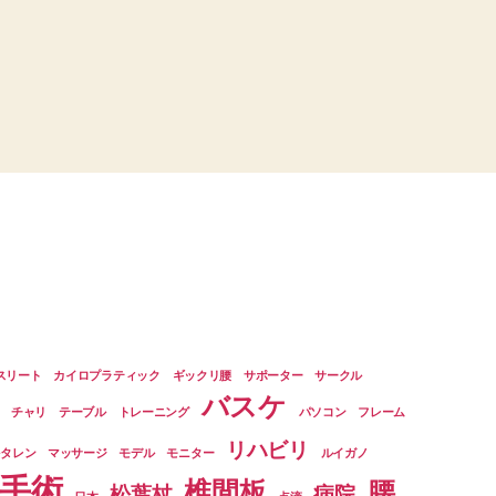
スリート
カイロプラティック
ギックリ腰
サポーター
サークル
バスケ
チャリ
テーブル
トレーニング
パソコン
フレーム
リハビリ
ルタレン
マッサージ
モデル
モニター
ルイガノ
手術
椎間板
腰
松葉杖
病院