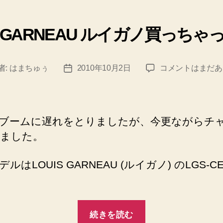
ゴ
リ
IS GARNEAU ルイガノ買っちゃ
ー
LOUIS
者:
はまちゅぅ
2010年10月2日
コメントはまだあ
投
GARNEAU
稿
ル
日
イ
ガ
ブームに遅れをとりましたが、今更ながらチ
ノ
ました。
買
っ
ルはLOUIS GARNEAU (ルイガノ) のLGS-C
ち
ゃ
っ
た
“LOUIS
ー。
続きを読む
GARNEAU
へ