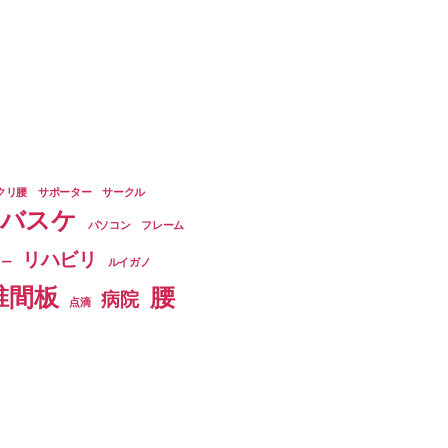
クリ腰
サポーター
サークル
バスケ
パソコン
フレーム
リハビリ
ター
ルイガノ
椎間板
腰
病院
点滴