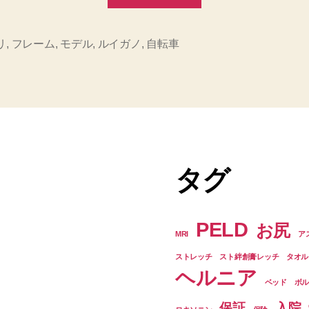
の
ル
イ
リ
,
フレーム
,
モデル
,
ルイガノ
,
自転車
ガ
ノ
買
っ
ち
ゃ
タグ
っ
た
PELD
お尻
ー。”
MRI
ア
ストレッチ
スト絆創膏レッチ
タオル
ヘルニア
ベッド
ボ
保証
入院