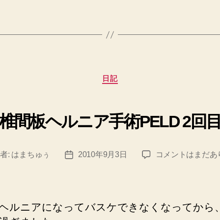
ル
の
ニ
ア
PELD
術
カ
後
日記
テ
3
ゴ
リ
日
椎間板ヘルニア手術PELD 2回
ー
目”
椎
者:
はまちゅぅ
2010年9月3日
コメントはまだあ
投
間
稿
板
日
ヘ
ル
ヘルニアになってバスケできなくなってから
ニ