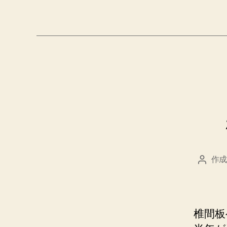
グ
作成
投
稿
者
椎間板