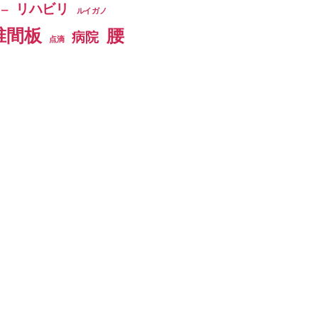
リハビリ
ター
ルイガノ
椎間板
腰
病院
点滴