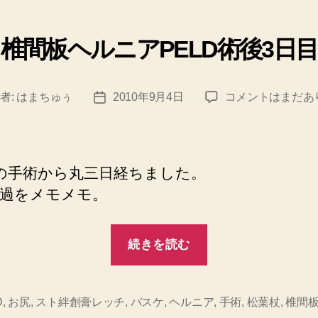
ゴ
リ
椎間板ヘルニアPELD術後3日目
ー
椎
者:
はまちゅぅ
2010年9月4日
コメントはまだあ
投
間
稿
板
日
ヘ
ル
Dの手術から丸三日経ちました。
ニ
過をメモメモ。
ア
PELD
“椎
術
続きを読む
後
間
3
板
日
ヘ
目
D
,
お尻
,
スト絆創膏レッチ
,
バスケ
,
ヘルニア
,
手術
,
松葉杖
,
椎間
へ