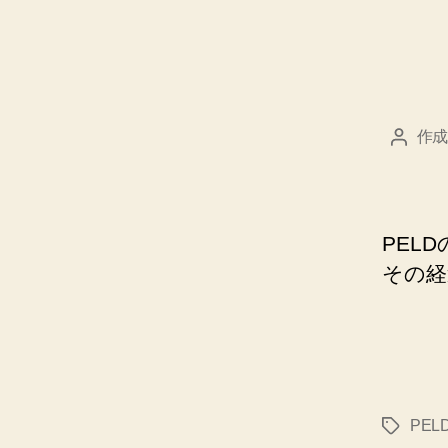
作成
投
稿
者
PEL
その経
PEL
タ