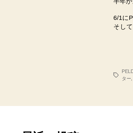
半年が
6/1
そして
PEL
タ
ター
グ