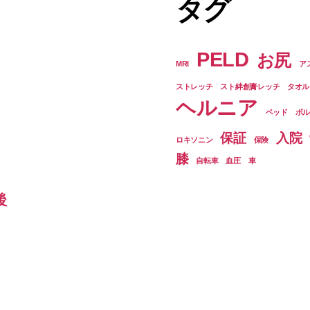
タグ
2
回
目”
PELD
お尻
MRI
ア
ストレッチ
スト絆創膏レッチ
タオル
ヘルニア
ベッド
ボ
保証
入院
ロキソニン
保険
膝
自転車
血圧
車
後