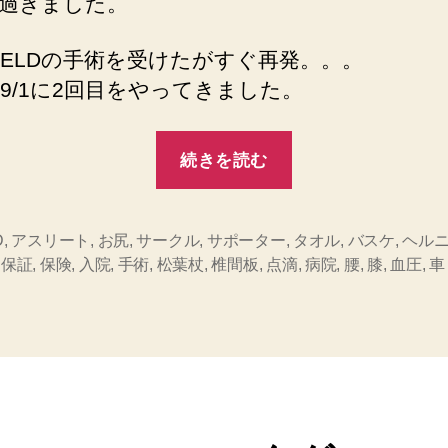
過ぎました。
ア
手
にPELDの手術を受けたがすぐ再発。。。
術
PELD
9/1に2回目をやってきました。
2
回
“椎
目
続きを読む
間
へ
の
板
ヘ
D
,
アスリート
,
お尻
,
サークル
,
サポーター
,
タオル
,
バスケ
,
ヘル
,
保証
,
保険
,
入院
,
手術
,
松葉杖
,
椎間板
,
点滴
,
病院
,
腰
,
膝
,
血圧
,
車
ル
ニ
ア
手
術
PELD