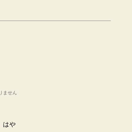
目
りません
、はや