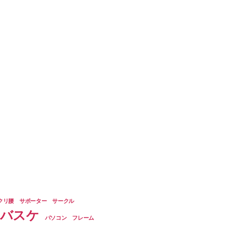
クリ腰
サポーター
サークル
バスケ
パソコン
フレーム