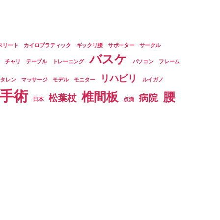
スリート
カイロプラティック
ギックリ腰
サポーター
サークル
バスケ
チャリ
テーブル
トレーニング
パソコン
フレーム
リハビリ
ルタレン
マッサージ
モデル
モニター
ルイガノ
手術
椎間板
腰
松葉杖
病院
日本
点滴