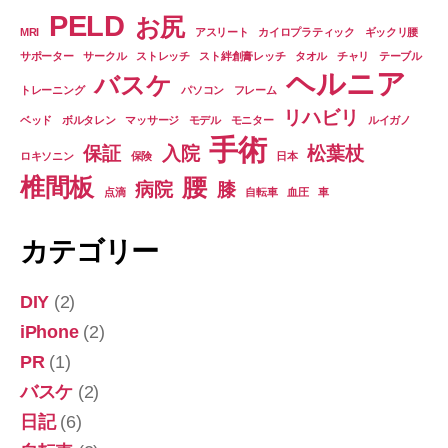
PELD
お尻
MRI
アスリート
カイロプラティック
ギックリ腰
サポーター
サークル
ストレッチ
スト絆創膏レッチ
タオル
チャリ
テーブル
ヘルニア
バスケ
トレーニング
パソコン
フレーム
リハビリ
ベッド
ボルタレン
マッサージ
モデル
モニター
ルイガノ
手術
保証
入院
松葉杖
ロキソニン
保険
日本
椎間板
腰
病院
膝
点滴
自転車
血圧
車
カテゴリー
DIY
(2)
iPhone
(2)
PR
(1)
バスケ
(2)
日記
(6)