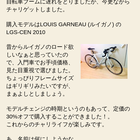
ノ
自転車ブームに遅れをとりましたが、今更ながら
買
チャリゲットしました。
っ
ち
購入モデルはLOUIS GARNEAU (ルイガノ) の
ゃ
LGS-CEN 2010
っ
た
昔からルイガノのロード欲
ー。
しいなぁと思っていたの
へ
で、入門車でお手頃価格、
の
見た目重視で選びました。
ちょっぴりフレームサイズ
はギリギリみたいですが、
まぁよしとしましょう。
モデルチェンジの時期というのもあって、定価の
30%オフで購入することができました！。
これからのチャリライフが楽しみです。
あ、名前は何にしようかな。