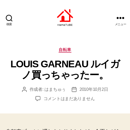
検索
メニュー
は
ま
ち
ゅ
カ
自転車
ー
テ
LOUIS GARNEAU ルイガ
ぶ
ゴ
リ
ノ買っちゃったー。
ー
作成者:
はまちゅぅ
2010年10月2日
投
投
稿
稿
LOUIS
コメントはまだありません
者
日
GARNEAU
ル
イ
ガ