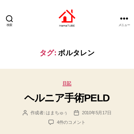
検索
メニュー
は
ま
ち
ゅ
タグ:
ボルタレン
ー
ぶ
カ
日記
テ
ヘルニア手術PELD
ゴ
リ
ー
作成者:
はまちゅぅ
2010年5月17日
投
投
稿
稿
ヘ
4件のコメント
者
日
ル