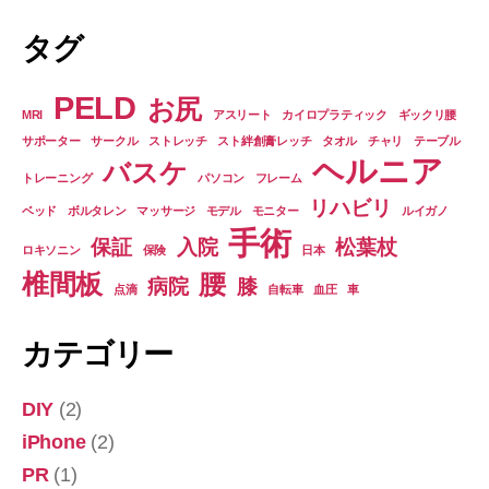
タグ
PELD
お尻
MRI
アスリート
カイロプラティック
ギックリ腰
サポーター
サークル
ストレッチ
スト絆創膏レッチ
タオル
チャリ
テーブル
ヘルニア
バスケ
トレーニング
パソコン
フレーム
リハビリ
ベッド
ボルタレン
マッサージ
モデル
モニター
ルイガノ
手術
保証
入院
松葉杖
ロキソニン
保険
日本
椎間板
腰
病院
膝
点滴
自転車
血圧
車
カテゴリー
DIY
(2)
iPhone
(2)
PR
(1)