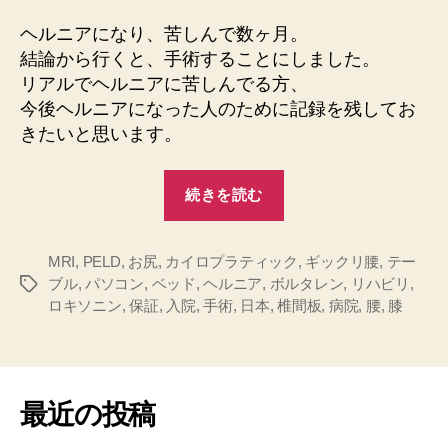
ニ
ア
ヘルニアになり、苦しんで数ヶ月。
手
結論から行くと、手術することにしました。
術
リアルでヘルニアに苦しんでる方、
PELD
今後ヘルニアになった人のために記録を残してお
へ
きたいと思います。
の
“ヘ
続きを読む
ル
ニ
MRI
,
PELD
,
お尻
,
カイロプラティック
ア
,
ギックリ腰
,
テー
ブル
,
パソコン
,
ベッド
,
ヘルニア
,
ボルタレン
,
リハビリ
,
タ
手
ロキソニン
,
保証
,
入院
,
手術
,
日本
,
椎間板
,
病院
,
腰
,
膝
グ
術
PELD”
最近の投稿