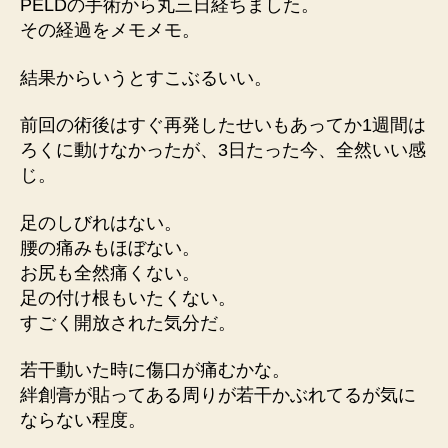
ニ
PELDの手術から丸三日経ちました。
ア
その経過をメモメモ。
PELD
術
結果からいうとすこぶるいい。
後
3
前回の術後はすぐ再発したせいもあってか1週間は
日
ろくに動けなかったが、3日たった今、全然いい感
目
じ。
へ
の
足のしびれはない。
腰の痛みもほぼない。
お尻も全然痛くない。
足の付け根もいたくない。
すごく開放された気分だ。
若干動いた時に傷口が痛むかな。
絆創膏が貼ってある周りが若干かぶれてるが気に
ならない程度。