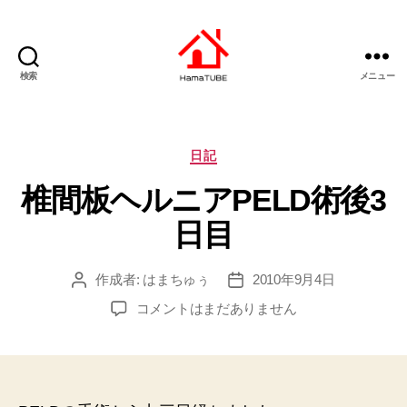
検索
メニュー
は
ま
ち
ゅ
カ
日記
ー
テ
椎間板ヘルニアPELD術後3
ぶ
ゴ
リ
日目
ー
作成者:
はまちゅぅ
2010年9月4日
投
投
稿
稿
椎
コメントはまだありません
者
日
間
板
ヘ
ル