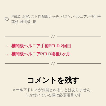
PELD
,
お尻
,
スト絆創膏レッチ
,
バスケ
,
ヘルニア
,
手術
,
松
タ
葉杖
,
椎間板
,
腰
グ
←
椎間板ヘルニア手術PELD 2回目
→
椎間板ヘルニアPELD術後1ヶ月
コメントを残す
メールアドレスが公開されることはありません。
※
が付いている欄は必須項目です