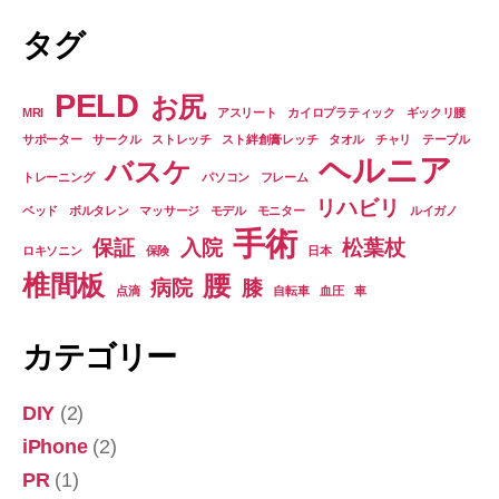
タグ
PELD
お尻
MRI
アスリート
カイロプラティック
ギックリ腰
サポーター
サークル
ストレッチ
スト絆創膏レッチ
タオル
チャリ
テーブル
ヘルニア
バスケ
トレーニング
パソコン
フレーム
リハビリ
ベッド
ボルタレン
マッサージ
モデル
モニター
ルイガノ
手術
保証
入院
松葉杖
ロキソニン
保険
日本
椎間板
腰
病院
膝
点滴
自転車
血圧
車
カテゴリー
DIY
(2)
iPhone
(2)
PR
(1)