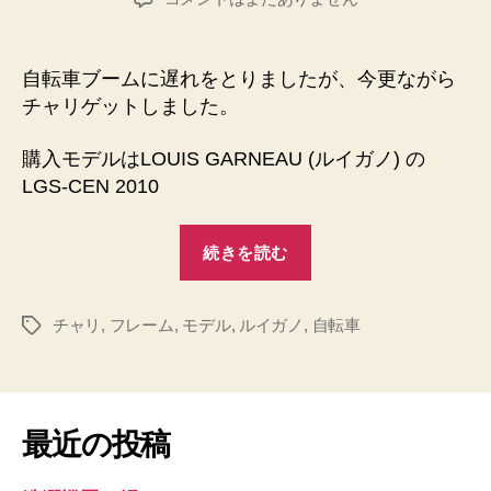
者
日
GARNEAU
ル
イ
自転車ブームに遅れをとりましたが、今更ながら
ガ
チャリゲットしました。
ノ
買
購入モデルはLOUIS GARNEAU (ルイガノ) の
っ
LGS-CEN 2010
ち
ゃ
“LOUIS
っ
続きを読む
た
GARNEAU
ー。
ル
へ
チャリ
,
フレーム
,
モデル
,
ルイガノ
,
イ
自転車
タ
の
グ
ガ
ノ
買
最近の投稿
っ
ち