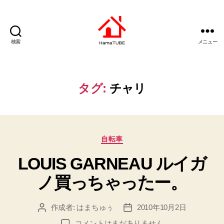
検索
メニュー
は
ま
ち
ゅ
タグ:
チャリ
ー
ぶ
カ
自転車
テ
LOUIS GARNEAU ルイガ
ゴ
リ
ノ買っちゃったー。
ー
作成者:
はまちゅぅ
2010年10月2日
投
投
稿
稿
LOUIS
コメントはまだありません