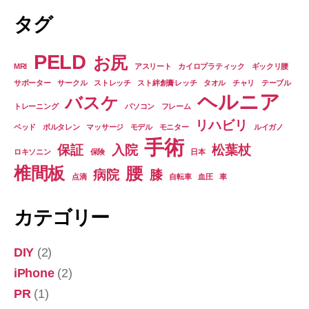
タグ
PELD
お尻
MRI
アスリート
カイロプラティック
ギックリ腰
サポーター
サークル
ストレッチ
スト絆創膏レッチ
タオル
チャリ
テーブル
ヘルニア
バスケ
トレーニング
パソコン
フレーム
リハビリ
ベッド
ボルタレン
マッサージ
モデル
モニター
ルイガノ
手術
保証
入院
松葉杖
ロキソニン
保険
日本
椎間板
腰
病院
膝
点滴
自転車
血圧
車
カテゴリー
DIY
(2)
iPhone
(2)
PR
(1)